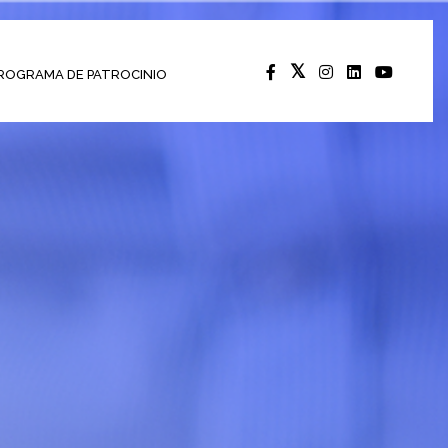
ROGRAMA DE PATROCINIO