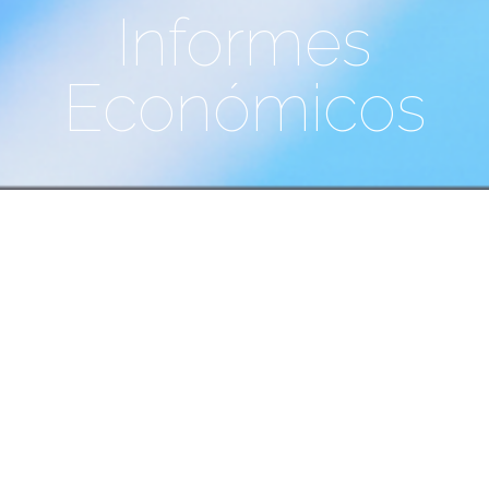
Informes
Económicos
Fecha:
11/2022
Se extiende el estancamiento
económico - Resumen Semanal