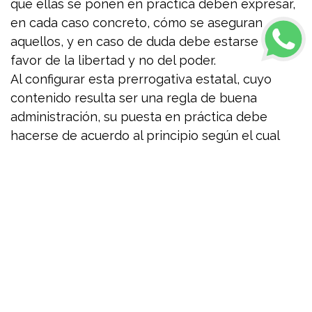
que ellas se ponen en práctica deben expresar,
en cada caso concreto, cómo se aseguran
aquellos, y en caso de duda debe estarse en
favor de la libertad y no del poder.
Al configurar esta prerrogativa estatal, cuyo
contenido resulta ser una regla de buena
administración, su puesta en práctica debe
hacerse de acuerdo al principio según el cual
nadie puede dañar a otro, y con la
realización previa del juicio de ponderación del
que surja, en cada caso, que la exigencia de
pagar primero y discutir después, resulta la
medida más idónea, la única posible, y que no es
arbitraria, por lo que también se debe acreditar
que se ha ejercido de la manera en que el
perjuicio que se causa el bien personal en juego
resulta el menor posible.