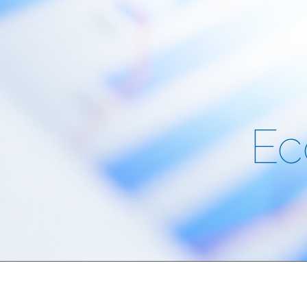
Ec
Capítu