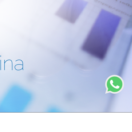
ina
gentina