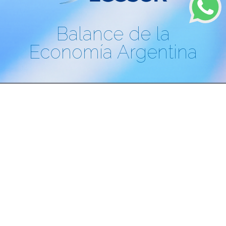
Balance de la
Economía Argentina
EL BALANCE DE LA ECONOM
BOLSA DE COMERCIO DE
CORDOBA
INSTITUTO DE INVESTIGACIONES
ECONOMICO-FINANCIERAS